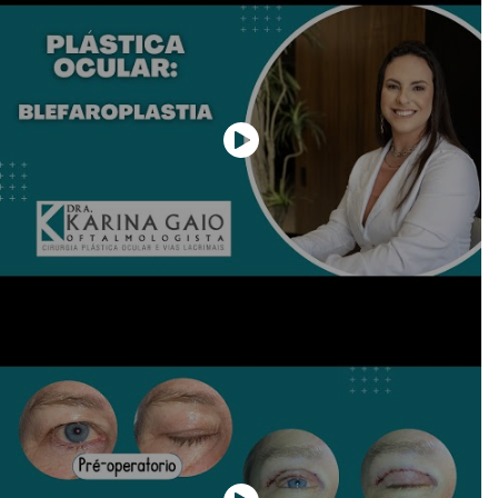
com o atendimento.
Cirurgia de canal lacrimal
Paciente
individualmente
Uma excelente profissional, super atenciosa
e tira todas as dúvidas. A minha mãe amou o
atendimento
Consulta de avaliação cirúrgica
Paciente
individualmente
Como sempre a Dra. Karina é um ser