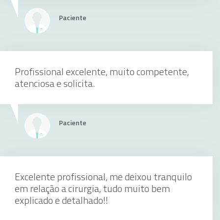
Paciente
Exérese de calazio
Profissional excelente, muito competente,
atenciosa e solicita.
individualmente
Paciente
Retorno de consultas Oftalmologia
Excelente profissional, me deixou tranquilo
em relação a cirurgia, tudo muito bem
individualmente
explicado e detalhado!!