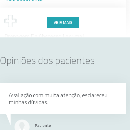
VEJA MAIS
Drenagem De Abscesso Lacrimal
Opiniões dos pacientes
individualmente
Avaliação com.muita atenção, esclareceu
Paquimetria
minhas dúvidas.
individualmente
Paciente