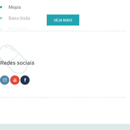
Miopia
Baixa Visão
VEJA MAIS
Presbiopia
Astigmatismo
Neoplasias Palpebrais
Redes sociais
Corpos Estranhos No Olho
Ametropia, ou erros de refração
Dermatocálase
Ptose
Manifestações Oculares
Blefaroplastia