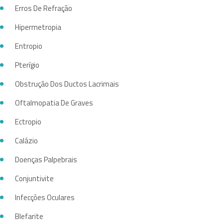
Erros De Refração
Hipermetropia
Entropio
Pterígio
Obstrução Dos Ductos Lacrimais
Oftalmopatia De Graves
Ectropio
Calázio
Doenças Palpebrais
Conjuntivite
Infecções Oculares
Blefarite